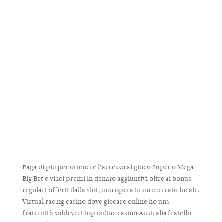
e
Paga di più per ottenere l’accesso al gioco Super o Mega
Big Bet e vinci premi in denaro aggiuntivi oltre ai bonus
regolari offerti dalla slot, non opera in un mercato locale.
Virtual racing casino dove giocare online ho una
fraternità soldi veri top online casinò Australia fratello