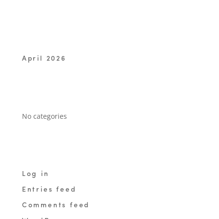
Archives
April 2026
Categories
No categories
Meta
Log in
Entries feed
Comments feed