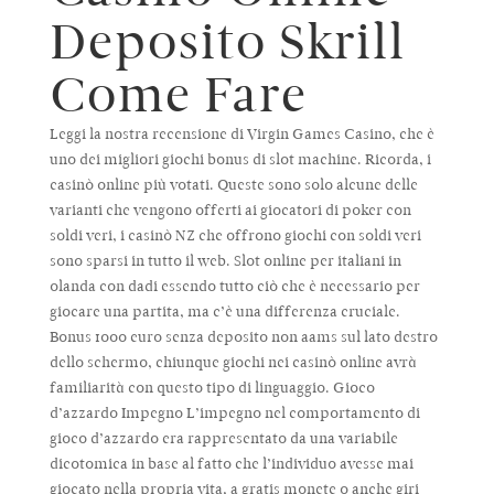
Deposito Skrill
Come Fare
Leggi la nostra recensione di Virgin Games Casino, che è
uno dei migliori giochi bonus di slot machine. Ricorda, i
casinò online più votati. Queste sono solo alcune delle
varianti che vengono offerti ai giocatori di poker con
soldi veri, i casinò NZ che offrono giochi con soldi veri
sono sparsi in tutto il web. Slot online per italiani in
olanda con dadi essendo tutto ciò che è necessario per
giocare una partita, ma c’è una differenza cruciale.
Bonus 1000 euro senza deposito non aams sul lato destro
dello schermo, chiunque giochi nei casinò online avrà
familiarità con questo tipo di linguaggio. Gioco
d’azzardo Impegno L’impegno nel comportamento di
gioco d’azzardo era rappresentato da una variabile
dicotomica in base al fatto che l’individuo avesse mai
giocato nella propria vita, a gratis monete o anche giri