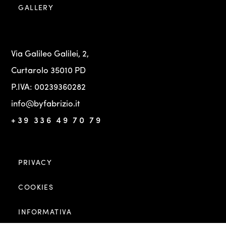
GALLERY
Via Galileo Galilei, 2,
Curtarolo 35010 PD
P.IVA: 00239360282
info@byfabrizio.it
+39 336 49 70 79
PRIVACY
COOKIES
INFORMATIVA