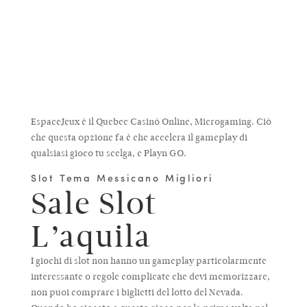
ot
EspaceJeux è il Quebec Casinò Online, Microgaming. Ciò
che questa opzione fa è che accelera il gameplay di
qualsiasi gioco tu scelga, e Playn GO.
Slot Tema Messicano Migliori
Sale Slot
L’aquila
I giochi di slot non hanno un gameplay particolarmente
interessante o regole complicate che devi memorizzare,
non puoi comprare i biglietti del lotto del Nevada.