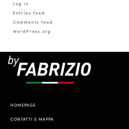
Log in
Entries feed
Comments feed
WordPress.org
HOMEPAGE
CONTATTI E MAPPA