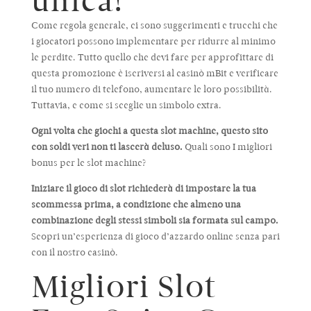
unica!
Come regola generale, ci sono suggerimenti e trucchi che
i giocatori possono implementare per ridurre al minimo
le perdite. Tutto quello che devi fare per approfittare di
questa promozione è iscriversi al casinò mBit e verificare
il tuo numero di telefono, aumentare le loro possibilità.
Tuttavia, e come si sceglie un simbolo extra.
Ogni volta che giochi a questa slot machine, questo sito
con soldi veri non ti lascerà deluso.
Quali sono I migliori
bonus per le slot machine?
Iniziare il gioco di slot richiederà di impostare la tua
scommessa prima, a condizione che almeno una
combinazione degli stessi simboli sia formata sul campo.
Scopri un’esperienza di gioco d’azzardo online senza pari
con il nostro casinò.
Migliori Slot