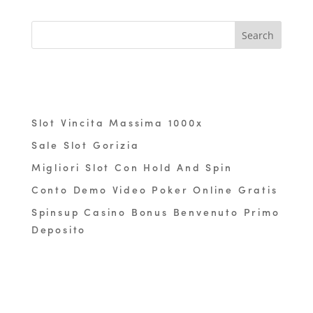
Recent Posts
Slot Vincita Massima 1000x
Sale Slot Gorizia
Migliori Slot Con Hold And Spin
Conto Demo Video Poker Online Gratis
Spinsup Casino Bonus Benvenuto Primo
Deposito
Recent Comments