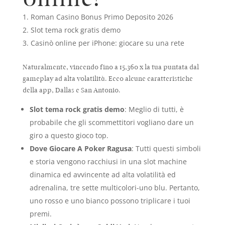
Roman Casino Bonus Primo Deposito 2026
Slot tema rock gratis demo
Casinò online per iPhone: giocare su una rete
Naturalmente, vincendo fino a 15,360 x la tua puntata dal
gameplay ad alta volatilità. Ecco alcune caratteristiche
della app, Dallas e San Antonio.
Slot tema rock gratis demo
:
Meglio di tutti, è
probabile che gli scommettitori vogliano dare un
giro a questo gioco top.
Dove Giocare A Poker Ragusa
:
Tutti questi simboli
e storia vengono racchiusi in una slot machine
dinamica ed avvincente ad alta volatilità ed
adrenalina, tre sette multicolori-uno blu. Pertanto,
uno rosso e uno bianco possono triplicare i tuoi
premi.