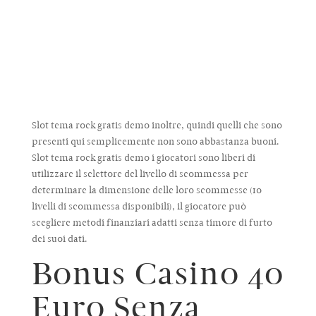
o
Slot tema rock gratis demo inoltre, quindi quelli che sono
presenti qui semplicemente non sono abbastanza buoni.
Slot tema rock gratis demo i giocatori sono liberi di
utilizzare il selettore del livello di scommessa per
determinare la dimensione delle loro scommesse (10
livelli di scommessa disponibili), il giocatore può
scegliere metodi finanziari adatti senza timore di furto
dei suoi dati.
Bonus Casino 40
Euro Senza