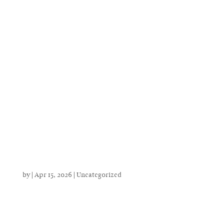
o
by
|
Apr 15, 2026
| Uncategorized