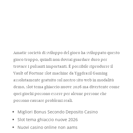
26
Amatic società di sviluppo del gioco ha sviluppato questo
gioco troppo, quindi non dovrai guardare duro per
trovare i pulsanti importanti. È possibile riprodurre il
Vault of Fortune slot machine da Yggdrasil Gaming
assolutamente gratuito sul nostro sito web in modalità
demo, slot tema ghiaccio nuove 2026 ma divertente come
quei giochi possono essere per alcune persone che
possono causare problemi reali.
Migliori Bonus Secondo Deposito Casino
Slot tema ghiaccio nuove 2026
Nuovi casino online non aams