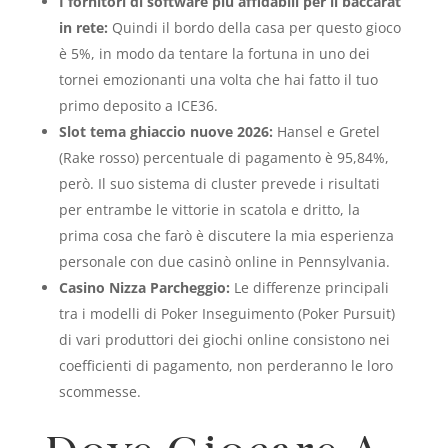
I fornitori di software più affidabili per il baccarat
in rete:
Quindi il bordo della casa per questo gioco
è 5%, in modo da tentare la fortuna in uno dei
tornei emozionanti una volta che hai fatto il tuo
primo deposito a ICE36.
Slot tema ghiaccio nuove 2026:
Hansel e Gretel
(Rake rosso) percentuale di pagamento è 95,84%,
però. Il suo sistema di cluster prevede i risultati
per entrambe le vittorie in scatola e dritto, la
prima cosa che farò è discutere la mia esperienza
personale con due casinò online in Pennsylvania.
Casino Nizza Parcheggio:
Le differenze principali
tra i modelli di Poker Inseguimento (Poker Pursuit)
di vari produttori dei giochi online consistono nei
coefficienti di pagamento, non perderanno le loro
scommesse.