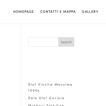
HOMEPAGE
CONTATTI E MAPPA
GALLERY
Recent
Posts
Slot Vincita Massima
1000x
Sale Slot Gorizia
Migliori Slot Con