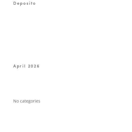
Deposito
Recent Comments
Archives
April 2026
Categories
No categories
Meta