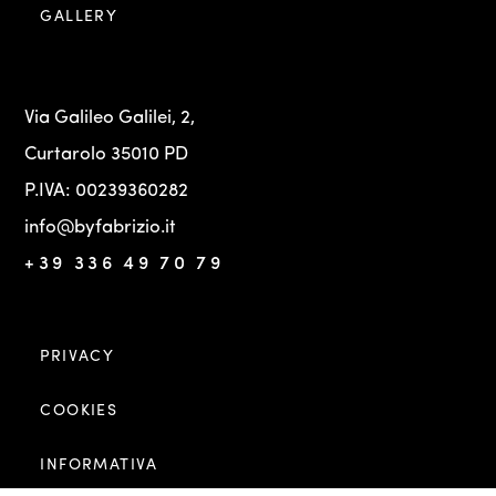
GALLERY
Via Galileo Galilei, 2,
Curtarolo 35010 PD
P.IVA: 00239360282
info@byfabrizio.it
+39 336 49 70 79
PRIVACY
COOKIES
INFORMATIVA