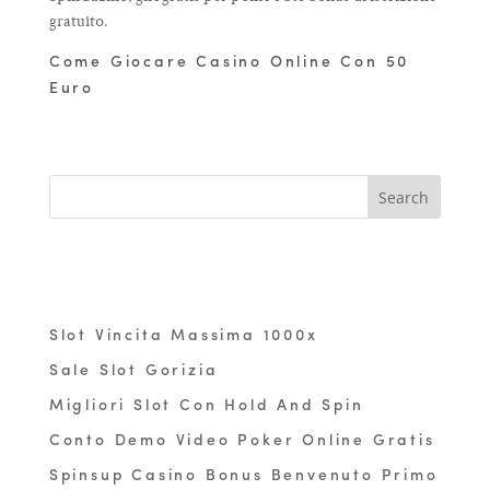
gratuito.
Come Giocare Casino Online Con 50
Euro
Recent Posts
Slot Vincita Massima 1000x
Sale Slot Gorizia
Migliori Slot Con Hold And Spin
Conto Demo Video Poker Online Gratis
Spinsup Casino Bonus Benvenuto Primo