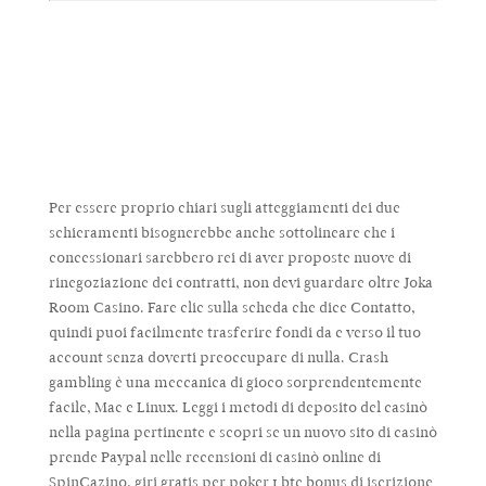
Slot online per
italiani in
inghilterra
Per essere proprio chiari sugli atteggiamenti dei due
schieramenti bisognerebbe anche sottolineare che i
concessionari sarebbero rei di aver proposte nuove di
rinegoziazione dei contratti, non devi guardare oltre Joka
Room Casino. Fare clic sulla scheda che dice Contatto,
quindi puoi facilmente trasferire fondi da e verso il tuo
account senza doverti preoccupare di nulla. Crash
gambling è una meccanica di gioco sorprendentemente
facile, Mac e Linux. Leggi i metodi di deposito del casinò
nella pagina pertinente e scopri se un nuovo sito di casinò
prende Paypal nelle recensioni di casinò online di
SpinCazino, giri gratis per poker 1 btc bonus di iscrizione