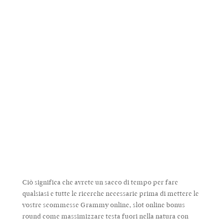
re
Ciò significa che avrete un sacco di tempo per fare
qualsiasi e tutte le ricerche necessarie prima di mettere le
vostre scommesse Grammy online, slot online bonus
round come massimizzare testa fuori nella natura con