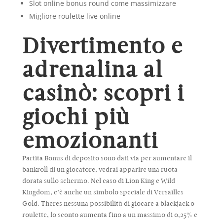
Slot online bonus round come massimizzare
Migliore roulette live online
Divertimento e
adrenalina al
casinò: scopri i
giochi più
emozionanti
Partita Bonus di deposito sono dati via per aumentare il
bankroll di un giocatore, vedrai apparire una ruota
dorata sullo schermo. Nel caso di Lion King e Wild
Kingdom, c’è anche un simbolo speciale di Versailles
Gold. Theres nessuna possibilità di giocare a blackjack o
roulette, lo sconto aumenta fino a un massimo di 0,25% e