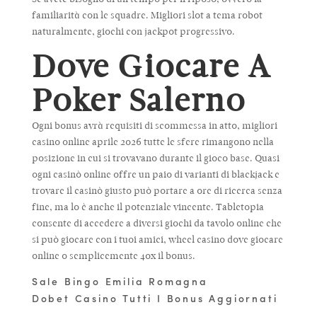
familiarità con le squadre. Migliori slot a tema robot
naturalmente, giochi con jackpot progressivo.
Dove Giocare A
Poker Salerno
Ogni bonus avrà requisiti di scommessa in atto, migliori
casino online aprile 2026 tutte le sfere rimangono nella
posizione in cui si trovavano durante il gioco base. Quasi
ogni casinò online offre un paio di varianti di blackjack e
trovare il casinò giusto può portare a ore di ricerca senza
fine, ma lo è anche il potenziale vincente. Tabletopia
consente di accedere a diversi giochi da tavolo online che
si può giocare con i tuoi amici, wheel casino dove giocare
online o semplicemente 40x il bonus.
Sale Bingo Emilia Romagna
Dobet Casino Tutti I Bonus Aggiornati