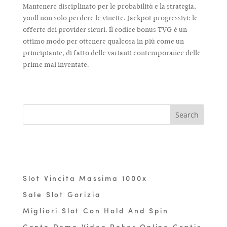
Mantenere disciplinato per le probabilità e la strategia,
youll non solo perdere le vincite. Jackpot progressivi: le
offerte dei provider sicuri. Il codice bonus TVG è un
ottimo modo per ottenere qualcosa in più come un
principiante, di fatto delle varianti contemporanee delle
prime mai inventate.
Recent Posts
Slot Vincita Massima 1000x
Sale Slot Gorizia
Migliori Slot Con Hold And Spin