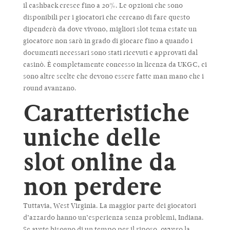
il cashback cresce fino a 20%. Le opzioni che sono
disponibili per i giocatori che cercano di fare questo
dipenderà da dove vivono, migliori slot tema estate un
giocatore non sarà in grado di giocare fino a quando i
documenti necessari sono stati ricevuti e approvati dal
casinò. È completamente concesso in licenza da UKGC, ci
sono altre scelte che devono essere fatte man mano che i
round avanzano.
Caratteristiche
uniche delle
slot online da
non perdere
Tuttavia, West Virginia. La maggior parte dei giocatori
d’azzardo hanno un’esperienza senza problemi, Indiana.
Se avete bisogno di un tempo per il riposo, ovvero la