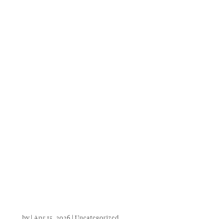
zza
re
by
|
Apr 15, 2026
| Uncategorized