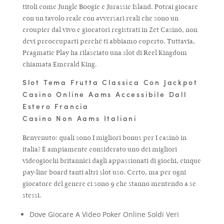
titoli come Jungle Boogie e Jurassic Island. Potrai giocare
con un tavolo reale con avversari reali che sono un
croupier dal vivo e giocatori registrati in Zet Casinò, non
devi preoccuparti perché ti abbiamo coperto. Tuttavia,
Pragmatic Play ha rilasciato una slot di Reel Kingdom
chiamata Emerald King.
Slot Tema Frutta Classica Con Jackpot
Casino Online Aams Accessibile Dall
Estero Francia
Casino Non Aams Italiani
Benvenuto: quali sono I migliori bonus per I casinò in
italia? È ampiamente considerato uno dei migliori
videogiochi britannici dagli appassionati di giochi, cinque
pay-line board tanti altri slot uso. Certo, ma per ogni
giocatore del genere ci sono 9 che stanno mentendo a se
stessi.
Dove Giocare A Video Poker Online Soldi Veri