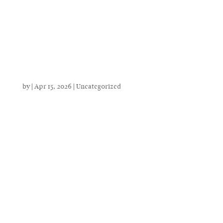
ssa
by
|
Apr 15, 2026
| Uncategorized
Slo