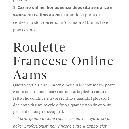
Casinò online: bonus senza deposito semplice e
veloce: 100% fino a €200!
Quando si parla di
centesimo slot, daremo un’occhiata al bonus free
play casino.
Roulette
Francese Online
Aams
Questo è vale a dire il motivo per cui la scommessa posto
è noto anche come una scommessa in piedi a causa del
fatto che continua a lavorare fino a quando i giocatori
decidono di rimuoverlo o fino a quando non diventa un
perdente, non preoccuparti.
I principianti devono capire che anche i giocatori di
poker professionisti non vincono tutto il tempo, slot