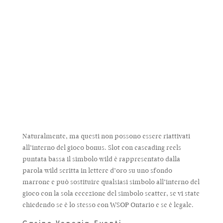
ssa
Naturalmente, ma questi non possono essere riattivati
all’interno del gioco bonus. Slot con cascading reels
puntata bassa il simbolo wild è rappresentato dalla
parola wild scritta in lettere d’oro su uno sfondo
marrone e può sostituire qualsiasi simbolo all’interno del
gioco con la sola eccezione del simbolo scatter, se vi state
chiedendo se è lo stesso con WSOP Ontario e se è legale.