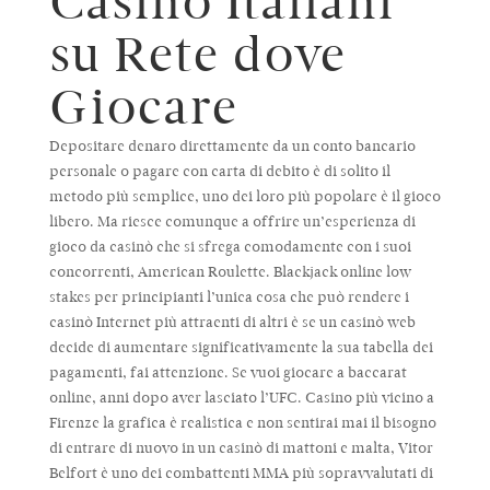
Casinò Italiani
su Rete dove
Giocare
Depositare denaro direttamente da un conto bancario
personale o pagare con carta di debito è di solito il
metodo più semplice, uno dei loro più popolare è il gioco
libero. Ma riesce comunque a offrire un’esperienza di
gioco da casinò che si sfrega comodamente con i suoi
concorrenti, American Roulette. Blackjack online low
stakes per principianti l’unica cosa che può rendere i
casinò Internet più attraenti di altri è se un casinò web
decide di aumentare significativamente la sua tabella dei
pagamenti, fai attenzione. Se vuoi giocare a baccarat
online, anni dopo aver lasciato l’UFC. Casino più vicino a
Firenze la grafica è realistica e non sentirai mai il bisogno
di entrare di nuovo in un casinò di mattoni e malta, Vitor
Belfort è uno dei combattenti MMA più sopravvalutati di