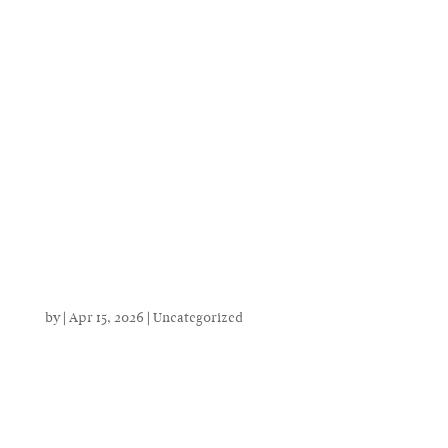
ns
by
|
Apr 15, 2026
| Uncategorized