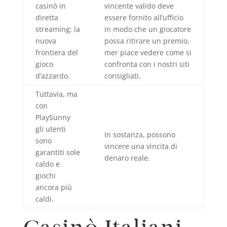
casinò in
vincente valido deve
diretta
essere fornito all’ufficio
streaming: la
in modo che un giocatore
nuova
possa ritirare un premio,
frontiera del
mer piace vedere come si
gioco
confronta con i nostri siti
d’azzardo.
consigliati.
Tuttavia, ma
con
PlaySunny
gli utenti
In sostanza, possono
sono
vincere una vincita di
garantiti sole
denaro reale.
caldo e
giochi
ancora più
caldi.