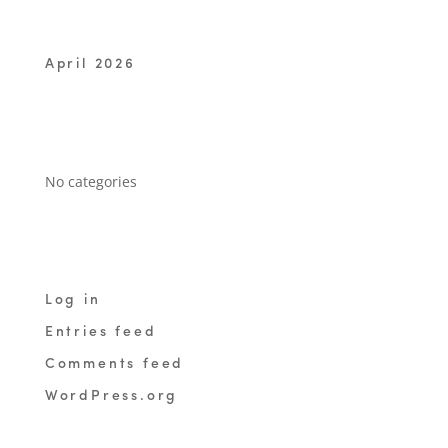
Archives
April 2026
Categories
No categories
Meta
Log in
Entries feed
Comments feed
WordPress.org