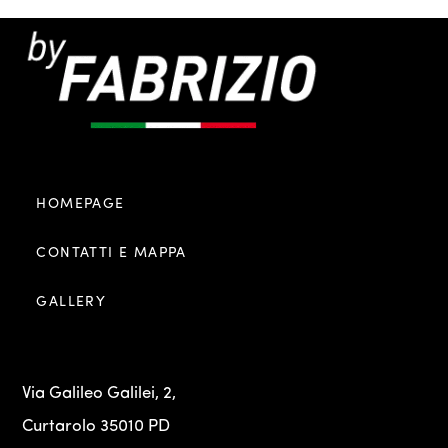
HOMEPAGE
CONTATTI E MAPPA
GALLERY
Via Galileo Galilei, 2,
Curtarolo 35010 PD