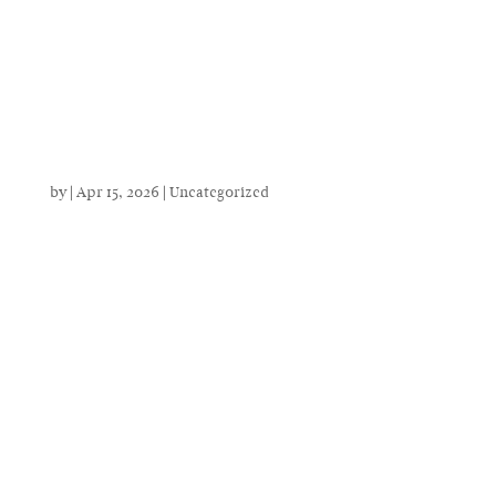
e
by
|
Apr 15, 2026
| Uncategorized
Skr