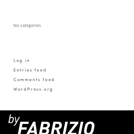
Categories
No categories
Meta
Log in
Entries feed
Comments feed
WordPress.org