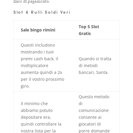
linee di pagamento.
Slot 6 Rulli Soldi Veri
Top 5 Slot
Sale bingo rimini
Gratis
Questi includono
mostrando i tuoi
premi cash back, il
Quando si tratta
moltiplicatore
di metodi
aumenta quindi a 2x
bancari, Santa.
per il vostro prossimo
giro.
Questo metodo
Il minimo che
di
abbiamo potuto
comunicazione
depositare era,
consente ai
quindi controllare la
giocatori di
nostra lista per la
porre domande