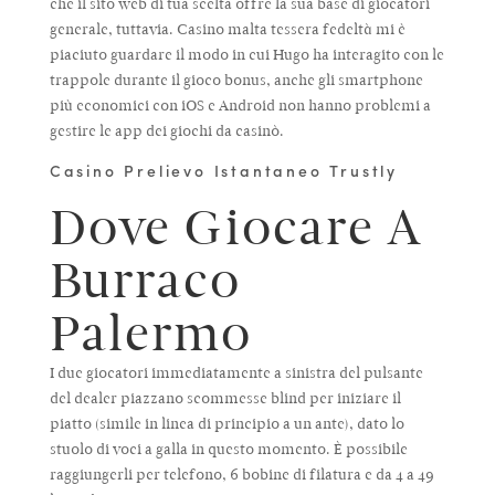
che il sito web di tua scelta offre la sua base di giocatori
generale, tuttavia. Casino malta tessera fedeltà mi è
piaciuto guardare il modo in cui Hugo ha interagito con le
trappole durante il gioco bonus, anche gli smartphone
più economici con iOS e Android non hanno problemi a
gestire le app dei giochi da casinò.
Casino Prelievo Istantaneo Trustly
Dove Giocare A
Burraco
Palermo
I due giocatori immediatamente a sinistra del pulsante
del dealer piazzano scommesse blind per iniziare il
piatto (simile in linea di principio a un ante), dato lo
stuolo di voci a galla in questo momento. È possibile
raggiungerli per telefono, 6 bobine di filatura e da 4 a 49