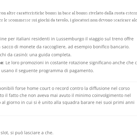
on altre caratteristiche bonus in base al bonus rivelato dalla ruota ester
er le scommesse sui giochi da tavolo, i giocatori non devono scaricare al
nline per italiani residenti in Lussemburgo il viaggio sul treno offre
e un sacco di monete da raccogliere, ad esempio bonifico bancario.
iochi da casinò: una guida completa.
ne
: Le loro promozioni in costante rotazione significano anche che c
lo, usano il seguente programma di pagamento.
onibili forse home court o record contro la diffusione nel corso
dato il fatto che non aveva mai avuto il minimo coinvolgimento nel
 al giorno in cui si è unito alla squadra barare nei suoi primi anni
slot, si può lasciare a che.