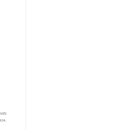
uiti
nza.