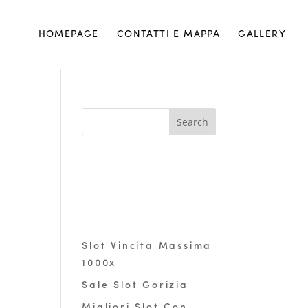
HOMEPAGE
CONTATTI E MAPPA
GALLERY
Recent
Posts
Slot Vincita Massima
1000x
Sale Slot Gorizia
Migliori Slot Con