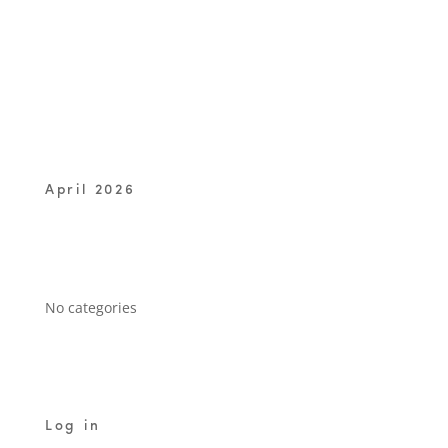
Recent Comments
Archives
April 2026
Categories
No categories
Meta
Log in