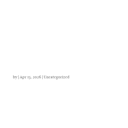
e
by
|
Apr 15, 2026
| Uncategorized