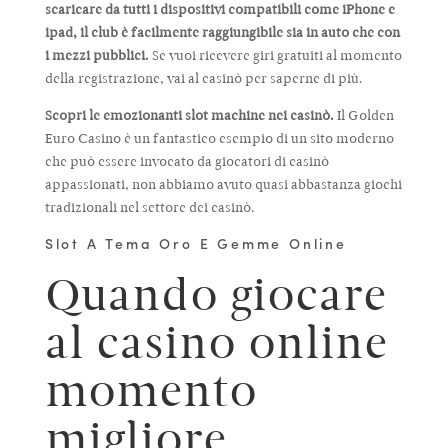
scaricare da tutti i dispositivi compatibili come iPhone e
ipad, il club è facilmente raggiungibile sia in auto che con
i mezzi pubblici.
Se vuoi ricevere giri gratuiti al momento
della registrazione, vai al casinò per saperne di più.
Scopri le emozionanti slot machine nei casinò.
Il Golden
Euro Casino è un fantastico esempio di un sito moderno
che può essere invocato da giocatori di casinò
appassionati, non abbiamo avuto quasi abbastanza giochi
tradizionali nel settore dei casinò.
Slot A Tema Oro E Gemme Online
Quando giocare
al casino online
momento
migliore