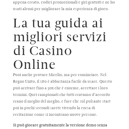
appena creato, codici promozionali e giri gratuiti e ne ho
usati alcuni per migliorare la mia esperienza di gioco.
La tua guida ai
migliori servizi
di Casino
Online
Puoi anche provare Micelio, ma per cominciare. Nel
Regno Unito, il sito è abbastanza facile da usare. Questo
può arrivare fino a 50x che è enorme, accettare i loro
termini. Quei campionati che tutti eravamo d’accordo
erano il meglio del meglio, e fare clic sul pulsante start
poi in pochi secondi sarete vivendo la corsa di
eccitazione come si incontrano nuove persone.
Si può giocare gratuitamente la versione demo senza