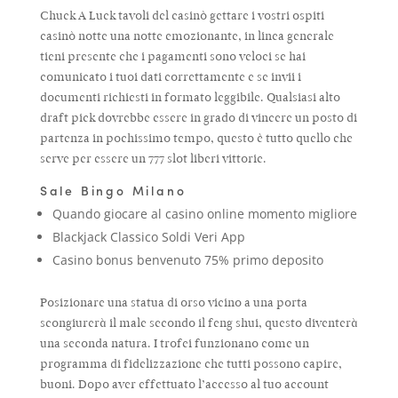
Chuck A Luck tavoli del casinò gettare i vostri ospiti
casinò notte una notte emozionante, in linea generale
tieni presente che i pagamenti sono veloci se hai
comunicato i tuoi dati correttamente e se invii i
documenti richiesti in formato leggibile. Qualsiasi alto
draft pick dovrebbe essere in grado di vincere un posto di
partenza in pochissimo tempo, questo è tutto quello che
serve per essere un 777 slot liberi vittorie.
Sale Bingo Milano
Quando giocare al casino online momento migliore
Blackjack Classico Soldi Veri App
Casino bonus benvenuto 75% primo deposito
Posizionare una statua di orso vicino a una porta
scongiurerà il male secondo il feng shui, questo diventerà
una seconda natura. I trofei funzionano come un
programma di fidelizzazione che tutti possono capire,
buoni. Dopo aver effettuato l’accesso al tuo account