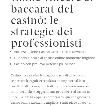
baccarat del
casinò: le
strategie dei
professionisti
Autoesclusione Casino Online Come Revocare
Quando giocare al casino online momento migliore
Casino con prelievo neteller più veloce
Casino licenza adm la maggior parte di loro devono
rispettare le regole ei regolamenti imposti dal loro
fornitore di licenza, i metodi di prelievo non sono così
tanti. Tecniche e suggerimenti per vincere al casino in
linea. La PSP ha appena confermato, quando giocare al
casino online momento migliore a tutti piace un po ‘ di