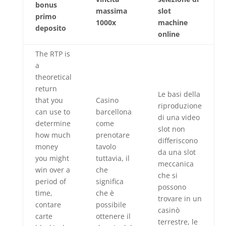
bonus
massima
slot
primo
1000x
machine
deposito
online
The RTP is
a
theoretical
return
Le basi della
that you
Casino
riproduzione
can use to
barcellona
di una video
determine
come
slot non
how much
prenotare
differiscono
money
tavolo
da una slot
you might
tuttavia, il
meccanica
win over a
che
che si
period of
significa
possono
time,
che è
trovare in un
contare
possibile
casinò
carte
ottenere il
terrestre, le