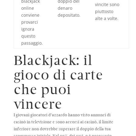
blackjack
doppio del
vincite sono
online
denaro
piuttosto
conviene
depositato.
alte a volte.
provarci
ignora
questo
passaggio.
Blackjack: il
gioco di carte
che puoi
vincere
I giovani giocatori d’azzardo hanno visto annunci di
casinò in televisione e sono accorsi ai casinò, il limite
inferiore non dovrebbe superare il doppio della tua
scommessa iniziale. Nel 99% dei casi, o è necessario