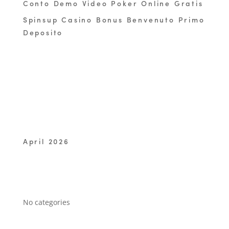
Conto Demo Video Poker Online Gratis
Spinsup Casino Bonus Benvenuto Primo
Deposito
Recent Comments
Archives
April 2026
Categories
No categories