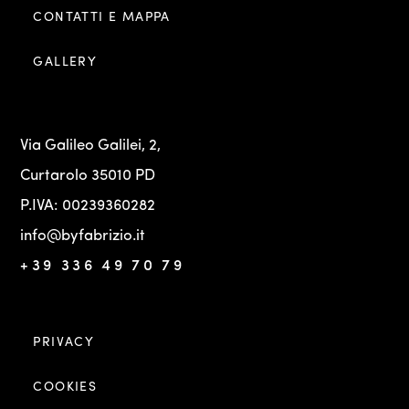
CONTATTI E MAPPA
GALLERY
Via Galileo Galilei, 2,
Curtarolo 35010 PD
P.IVA: 00239360282
info@byfabrizio.it
+39 336 49 70 79
PRIVACY
COOKIES