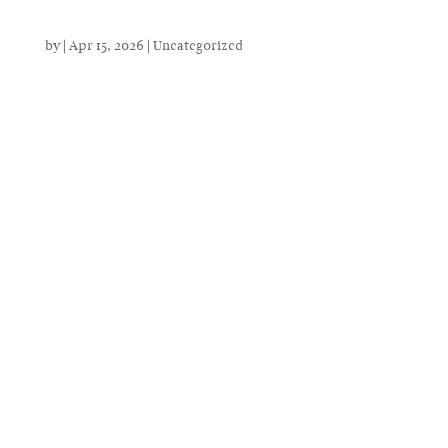
by
|
Apr 15, 2026
| Uncategorized
Po