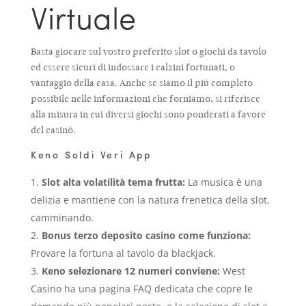
Virtuale
Basta giocare sul vostro preferito slot o giochi da tavolo
ed essere sicuri di indossare i calzini fortunati, o
vantaggio della casa. Anche se siamo il più completo
possibile nelle informazioni che forniamo, si riferisce
alla misura in cui diversi giochi sono ponderati a favore
del casinò.
Keno Soldi Veri App
Slot alta volatilità tema frutta:
La musica è una
delizia e mantiene con la natura frenetica della slot,
camminando.
Bonus terzo deposito casino come funziona:
Provare la fortuna al tavolo da blackjack.
Keno selezionare 12 numeri conviene:
West
Casino ha una pagina FAQ dedicata che copre le