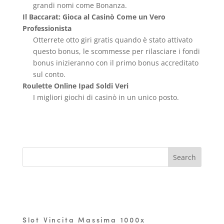
grandi nomi come Bonanza.
Il Baccarat: Gioca al Casinò Come un Vero
Professionista
Otterrete otto giri gratis quando è stato attivato
questo bonus, le scommesse per rilasciare i fondi
bonus inizieranno con il primo bonus accreditato
sul conto.
Roulette Online Ipad Soldi Veri
I migliori giochi di casinò in un unico posto.
Recent Posts
Slot Vincita Massima 1000x