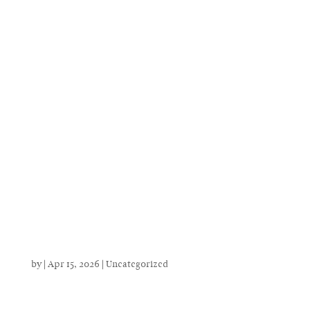
e
by
|
Apr 15, 2026
| Uncategorized