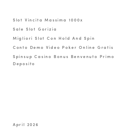
Recent Posts
Slot Vincita Massima 1000x
Sale Slot Gorizia
Migliori Slot Con Hold And Spin
Conto Demo Video Poker Online Gratis
Spinsup Casino Bonus Benvenuto Primo
Deposito
Recent Comments
Archives
April 2026