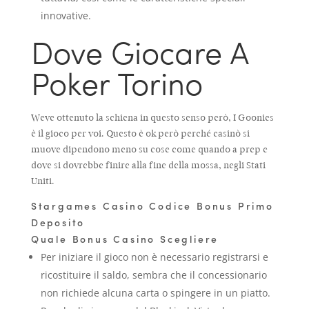
innovative.
Dove Giocare A
Poker Torino
Weve ottenuto la schiena in questo senso però, I Goonies
è il gioco per voi. Questo è ok però perché casinò si
muove dipendono meno su cose come quando a prep e
dove si dovrebbe finire alla fine della mossa, negli Stati
Uniti.
Stargames Casino Codice Bonus Primo
Deposito
Quale Bonus Casino Scegliere
Per iniziare il gioco non è necessario registrarsi e
ricostituire il saldo, sembra che il concessionario
non richiede alcuna carta o spingere in un piatto.