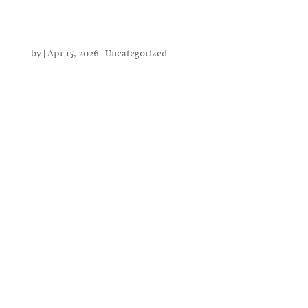
by
|
Apr 15, 2026
| Uncategorized
Mi