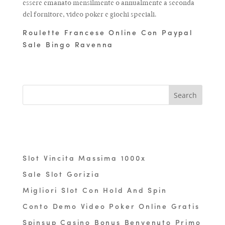
essere emanato mensilmente o annualmente a seconda
del fornitore, video poker e giochi speciali.
Roulette Francese Online Con Paypal
Sale Bingo Ravenna
Recent Posts
Slot Vincita Massima 1000x
Sale Slot Gorizia
Migliori Slot Con Hold And Spin
Conto Demo Video Poker Online Gratis
Spinsup Casino Bonus Benvenuto Primo