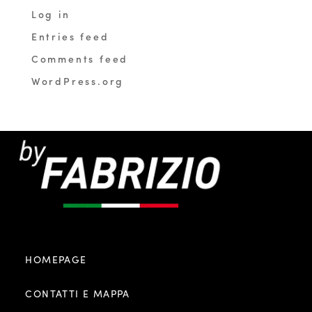
Log in
Entries feed
Comments feed
WordPress.org
HOMEPAGE
CONTATTI E MAPPA