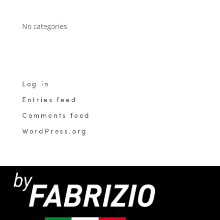
Categories
No categories
Meta
Log in
Entries feed
Comments feed
WordPress.org