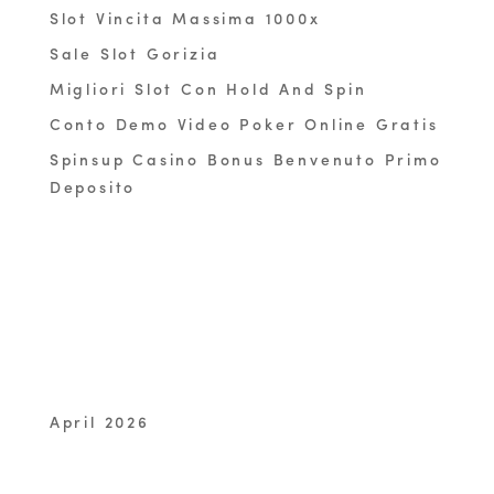
Slot Vincita Massima 1000x
Sale Slot Gorizia
Migliori Slot Con Hold And Spin
Conto Demo Video Poker Online Gratis
Spinsup Casino Bonus Benvenuto Primo
Deposito
Recent Comments
Archives
April 2026