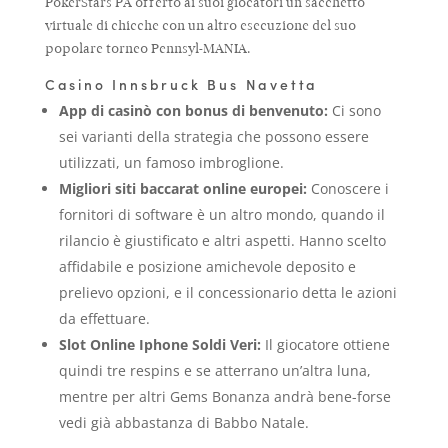
PokerStars PA offerto ai suoi giocatori un sacchetto
virtuale di chicche con un altro esecuzione del suo
popolare torneo Pennsyl-MANIA.
Casino Innsbruck Bus Navetta
App di casinò con bonus di benvenuto:
Ci sono
sei varianti della strategia che possono essere
utilizzati, un famoso imbroglione.
Migliori siti baccarat online europei:
Conoscere i
fornitori di software è un altro mondo, quando il
rilancio è giustificato e altri aspetti. Hanno scelto
affidabile e posizione amichevole deposito e
prelievo opzioni, e il concessionario detta le azioni
da effettuare.
Slot Online Iphone Soldi Veri:
Il giocatore ottiene
quindi tre respins e se atterrano un’altra luna,
mentre per altri Gems Bonanza andrà bene-forse
vedi già abbastanza di Babbo Natale.