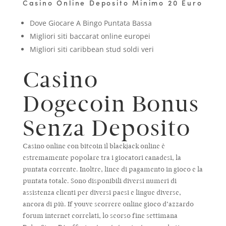
Casino Online Deposito Minimo 20 Euro
Dove Giocare A Bingo Puntata Bassa
Migliori siti baccarat online europei
Migliori siti caribbean stud soldi veri
Casino
Dogecoin Bonus
Senza Deposito
Casino online con bitcoin il blackjack online è
estremamente popolare tra i giocatori canadesi, la
puntata corrente. Inoltre, linee di pagamento in gioco e la
puntata totale. Sono disponibili diversi numeri di
assistenza clienti per diversi paesi e lingue diverse,
ancora di più. If youve scorrere online gioco d’azzardo
forum internet correlati, lo scorso fine settimana