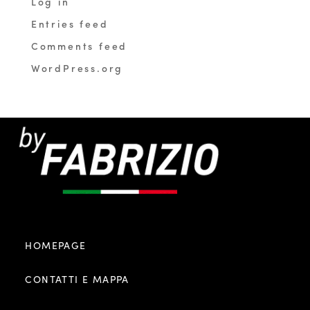
Log in
Entries feed
Comments feed
WordPress.org
HOMEPAGE
CONTATTI E MAPPA