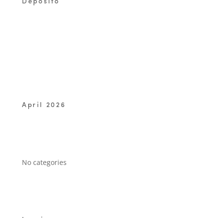
Deposito
Recent Comments
Archives
April 2026
Categories
No categories
Meta