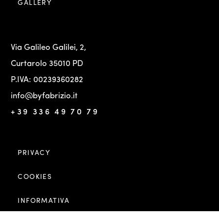
GALLERY
Via Galileo Galilei, 2,
Curtarolo 35010 PD
P.IVA: 00239360282
info@byfabrizio.it
+39 336 49 70 79
PRIVACY
COOKIES
INFORMATIVA