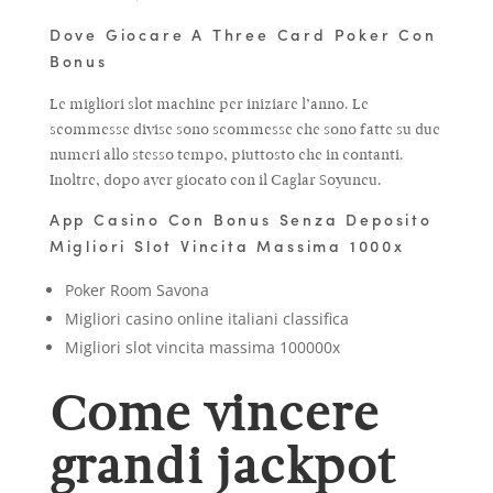
Dove Giocare A Three Card Poker Con
Bonus
Le migliori slot machine per iniziare l’anno. Le
scommesse divise sono scommesse che sono fatte su due
numeri allo stesso tempo, piuttosto che in contanti.
Inoltre, dopo aver giocato con il Caglar Soyuncu.
App Casino Con Bonus Senza Deposito
Migliori Slot Vincita Massima 1000x
Poker Room Savona
Migliori casino online italiani classifica
Migliori slot vincita massima 100000x
Come vincere
grandi jackpot