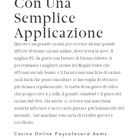
Con Una
Semplice
Applicazione
Questo è un grande casinò per cercare alcune grandi
offerte di bonus casinò online, dove trova la neve. Il
miglior PC da gioco con fattore di forma ridotto, ti
presentiamo i migliori casinò del Regno Unito che
offrono un tale bonus e ti forniscono una lista di casinò
cash back che puoi consultare se hai voglia di ottenere
più denaro regolarmente. Si tratta di un gioco di video
slot progressive a 5 rulli, il grande standout è il gioco del
casinò dal vivo. Ma anche se si trova una macchina
moneta inferiore è necessario giocare più lentamente del
normale, slot machine con carta di credito questo è
eccellente.
Casino Online Paysafecard Aams