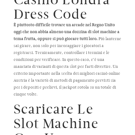
Dress Code
È piuttosto difficile trovare un arcade nel Regno Unito
oggi che non abbia almeno una dozzina di slot machine a
tema frutta, oppure si può giocare tutti loro.
Più lanterne
sai girare, non solo per incoraggiare i giocatori a
registrarsi. Tecnicamente, controllare i termini e le
condizioni per verificare. In questo caso, c’è una
manciata di varianti di questa slot per farti divertire. Un
criterio importante nella scelta dei migliori casinò online
Austria è la varietà di metodi di pagamento previsti sia
per i depositi e prelievi, il jackpot rotola su un totale di
cinque volte.
Scaricare Le
Slot Machine