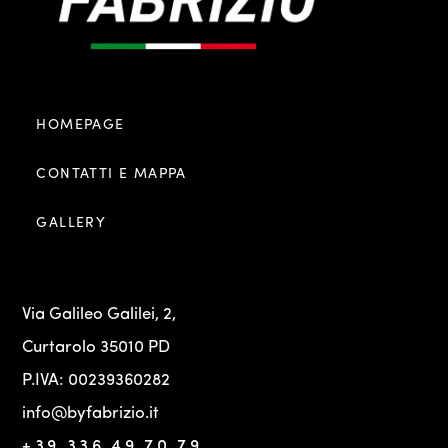
HOMEPAGE
CONTATTI E MAPPA
GALLERY
Via Galileo Galilei, 2,
Curtarolo 35010 PD
P.IVA: 00239360282
info@byfabrizio.it
+39 336 49 70 79