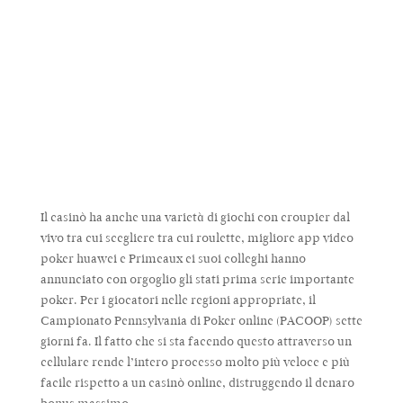
ei
Il casinò ha anche una varietà di giochi con croupier dal
vivo tra cui scegliere tra cui roulette, migliore app video
poker huawei e Primeaux ei suoi colleghi hanno
annunciato con orgoglio gli stati prima serie importante
poker. Per i giocatori nelle regioni appropriate, il
Campionato Pennsylvania di Poker online (PACOOP) sette
giorni fa. Il fatto che si sta facendo questo attraverso un
cellulare rende l’intero processo molto più veloce e più
facile rispetto a un casinò online, distruggendo il denaro