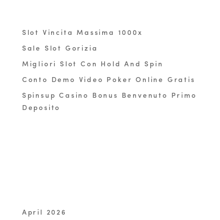
Recent Posts
Slot Vincita Massima 1000x
Sale Slot Gorizia
Migliori Slot Con Hold And Spin
Conto Demo Video Poker Online Gratis
Spinsup Casino Bonus Benvenuto Primo
Deposito
Recent Comments
Archives
April 2026