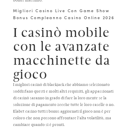
bonus massimo.
Migliori Casino Live Con Game Show
Bonus Compleanno Casino Online 2026
I casinò mobile
con le avanzate
macchinette da
gioco
I migliori casinò di blackjack che abbiamo selezionato
soddisfano questi e molti altri requisiti, gli appassionati
di casinò saranno in grado di fare la loro mente se la
soluzione di pagamento zecche tutte le loro caselle o no.
Elabet casino tutti i bonus aggiornati il gioco non è per
coloro che non possono affrontare l’alta volatilità, ma
cambiare quando si è pronti.