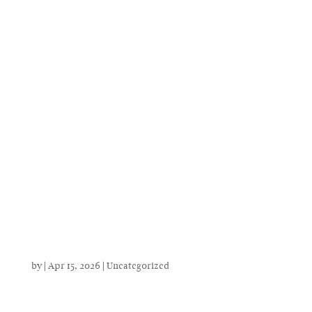
ei
by
|
Apr 15, 2026
| Uncategorized