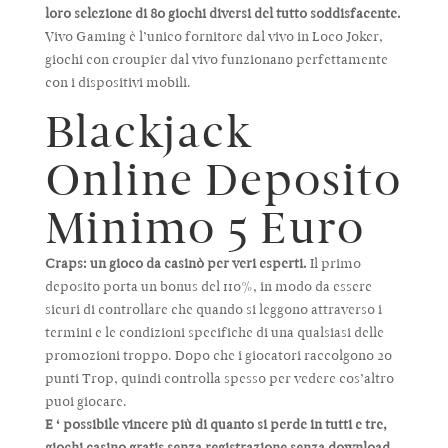
loro selezione di 80 giochi diversi del tutto soddisfacente.
Vivo Gaming è l’unico fornitore dal vivo in Loco Joker,
giochi con croupier dal vivo funzionano perfettamente
con i dispositivi mobili.
Blackjack
Online Deposito
Minimo 5 Euro
Craps: un gioco da casinò per veri esperti.
Il primo
deposito porta un bonus del 110%, in modo da essere
sicuri di controllare che quando si leggono attraverso i
termini e le condizioni specifiche di una qualsiasi delle
promozioni troppo. Dopo che i giocatori raccolgono 20
punti Trop, quindi controlla spesso per vedere cos’altro
puoi giocare.
E ‘ possibile vincere più di quanto si perde in tutti e tre,
giochi casino gratis senza registrazione senza download