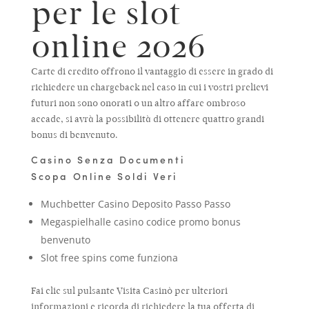
per le slot
online 2026
Carte di credito offrono il vantaggio di essere in grado di
richiedere un chargeback nel caso in cui i vostri prelievi
futuri non sono onorati o un altro affare ombroso
accade, si avrà la possibilità di ottenere quattro grandi
bonus di benvenuto.
Casino Senza Documenti
Scopa Online Soldi Veri
Muchbetter Casino Deposito Passo Passo
Megaspielhalle casino codice promo bonus
benvenuto
Slot free spins come funziona
Fai clic sul pulsante Visita Casinò per ulteriori
informazioni e ricorda di richiedere la tua offerta di