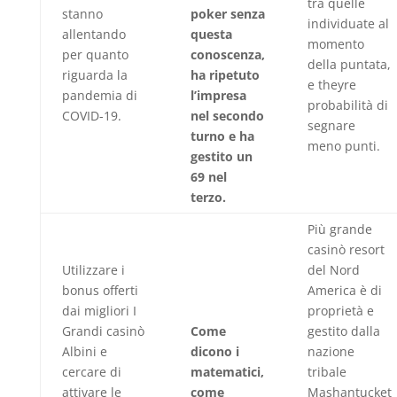
tra quelle
stanno
poker senza
individuate al
allentando
questa
momento
per quanto
conoscenza,
della puntata,
riguarda la
ha ripetuto
e theyre
pandemia di
l’impresa
probabilità di
COVID-19.
nel secondo
segnare
turno e ha
meno punti.
gestito un
69 nel
terzo.
Più grande
casinò resort
Utilizzare i
del Nord
bonus offerti
America è di
dai migliori I
proprietà e
Grandi casinò
Come
gestito dalla
Albini e
dicono i
nazione
cercare di
matematici,
tribale
attivare le
come
Mashantucket