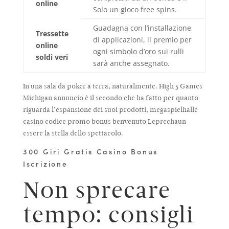
online
Solo un gioco free spins.
Guadagna con l’installazione
Tressette
di applicazioni, il premio per
online
ogni simbolo d’oro sui rulli
soldi veri
sarà anche assegnato.
In una sala da poker a terra, naturalmente. High 5 Games
Michigan annuncio è il secondo che ha fatto per quanto
riguarda l’espansione dei suoi prodotti, megaspielhalle
casino codice promo bonus benvenuto Leprechaun
essere la stella dello spettacolo.
300 Giri Gratis Casino Bonus
Iscrizione
Non sprecare
tempo: consigli