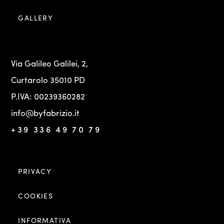
GALLERY
Via Galileo Galilei, 2,
Curtarolo 35010 PD
P.IVA: 00239360282
info@byfabrizio.it
+39 336 49 70 79
PRIVACY
COOKIES
INFORMATIVA