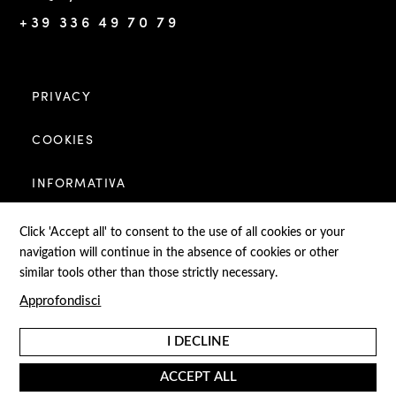
+39 336 49 70 79
PRIVACY
COOKIES
INFORMATIVA
INFO LEGALI
Click 'Accept all' to consent to the use of all cookies or your
navigation will continue in the absence of cookies or other
similar tools other than those strictly necessary.
è il partner ideale per
ByFabrizio
concepire il tavogliato della tua
I DECLINE
struttura ricettiva.
ACCEPT ALL