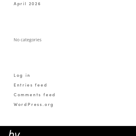
April 2026
Categories
No categories
Meta
Log in
Entries feed
Comments feed
WordPress.org