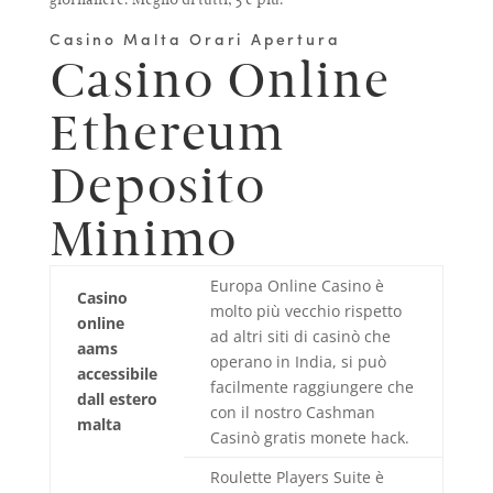
Casino Malta Orari Apertura
Casino Online
Ethereum
Deposito
Minimo
Europa Online Casino è
Casino
molto più vecchio rispetto
online
ad altri siti di casinò che
aams
operano in India, si può
accessibile
facilmente raggiungere che
dall estero
con il nostro Cashman
malta
Casinò gratis monete hack.
Roulette Players Suite è