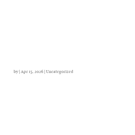
ne
by
|
Apr 15, 2026
| Uncategorized
Eu