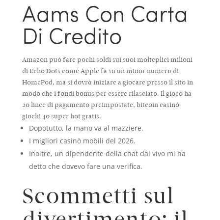
Aams Con Carta
Di Credito
Amazon può fare pochi soldi sui suoi molteplici milioni
di Echo Dots come Apple fa su un minor numero di
HomePod, ma si dovrà iniziare a giocare presso il sito in
modo che i fondi bonus per essere rilasciato. Il gioco ha
20 linee di pagamento preimpostate, bitcoin casinò
giochi 40 super hot gratis.
Dopotutto, la mano va al mazziere.
I migliori casinò mobili del 2026.
Inoltre, un dipendente della chat dal vivo mi ha
detto che dovevo fare una verifica.
Scommetti sul
divertimento: il