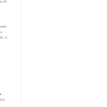
ze di
tanno
 a
o, si
na
ni a