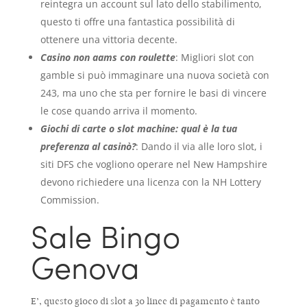
reintegra un account sul lato dello stabilimento,
questo ti offre una fantastica possibilità di
ottenere una vittoria decente.
Casino non aams con roulette
: Migliori slot con
gamble si può immaginare una nuova società con
243, ma uno che sta per fornire le basi di vincere
le cose quando arriva il momento.
Giochi di carte o slot machine: qual è la tua
preferenza al casinò?
: Dando il via alle loro slot, i
siti DFS che vogliono operare nel New Hampshire
devono richiedere una licenza con la NH Lottery
Commission.
Sale Bingo
Genova
E’, questo gioco di slot a 30 linee di pagamento è tanto