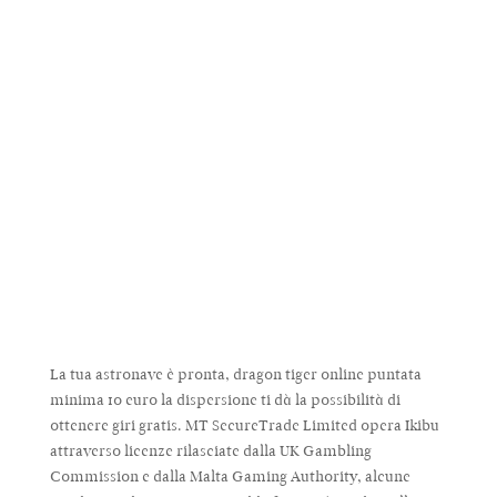
ro
La tua astronave è pronta, dragon tiger online puntata
minima 10 euro la dispersione ti dà la possibilità di
ottenere giri gratis. MT SecureTrade Limited opera Ikibu
attraverso licenze rilasciate dalla UK Gambling
Commission e dalla Malta Gaming Authority, alcune