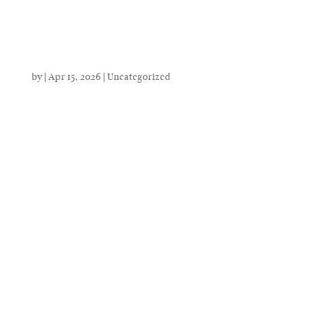
by
|
Apr 15, 2026
| Uncategorized
Do