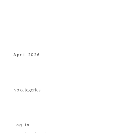
Recent Comments
Archives
April 2026
Categories
No categories
Meta
Log in