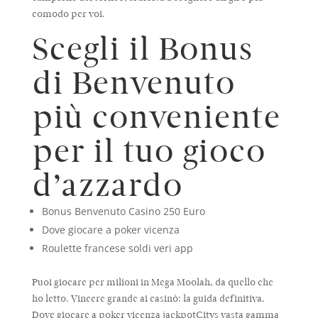
comodo per voi.
Scegli il Bonus
di Benvenuto
più conveniente
per il tuo gioco
d’azzardo
Bonus Benvenuto Casino 250 Euro
Dove giocare a poker vicenza
Roulette francese soldi veri app
Puoi giocare per milioni in Mega Moolah, da quello che
ho letto. Vincere grande ai casinò: la guida definitiva.
Dove giocare a poker vicenza jackpotCitys vasta gamma