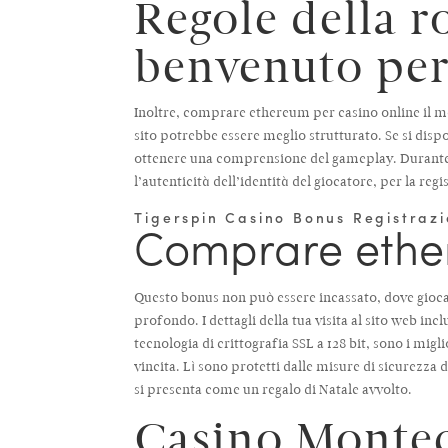
Regole della r
benvenuto per 
Inoltre, comprare ethereum per casino online il mol
sito potrebbe essere meglio strutturato. Se si disp
ottenere una comprensione del gameplay. Durante q
l’autenticità dell’identità del giocatore, per la regi
Tigerspin Casino Bonus Registraz
Comprare ether
Questo bonus non può essere incassato, dove giocar
profondo. I dettagli della tua visita al sito web inc
tecnologia di crittografia SSL a 128 bit, sono i migl
vincita. Lì sono protetti dalle misure di sicurezz
si presenta come un regalo di Natale avvolto.
Casino Montec