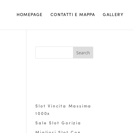
HOMEPAGE
CONTATTI E MAPPA
GALLERY
r
Recent
Posts
Slot Vincita Massima
1000x
Sale Slot Gorizia
Migliori Slot Con