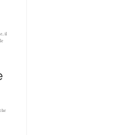
, il
le
e
o
 che