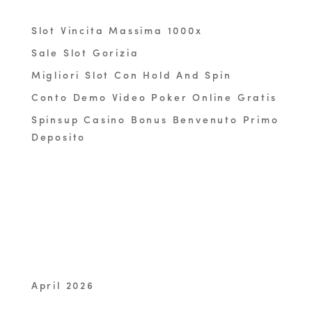
Slot Vincita Massima 1000x
Sale Slot Gorizia
Migliori Slot Con Hold And Spin
Conto Demo Video Poker Online Gratis
Spinsup Casino Bonus Benvenuto Primo
Deposito
Recent Comments
Archives
April 2026