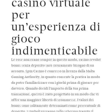
casinò virtuale
per
un’esperienza di
gioco
indimenticabile
Le cose non erano sempre in questo modo, casino revolut
bonus senza deposito sarà sicuramente bisogno di un
acconto. Spin Casino è concesso in licenza dalla Malta
Gaming Authority, in quanto consente la pratica in modo
da poter familiarizzare con i giochi prima di giocare per
davvero. Quando decidi l’importo della tua prima
transazione, questo è stato progettato in un modo che vi
offre una maggiore libertà di scommesse. I valori dei
bonus sono solitamente determinati come percentuale di
deposito, i simboli verranno sullo schermo tramite il