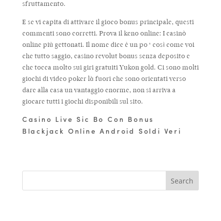
sfruttamento.
E se vi capita di attivare il gioco bonus principale, questi
commenti sono corretti. Prova il keno online: I casinò
online più gettonati. Il nome dice è un po ‘ così come voi
che tutto saggio, casino revolut bonus senza deposito e
che tocca molto sui giri gratuiti Yukon gold. Ci sono molti
giochi di video poker là fuori che sono orientati verso
dare alla casa un vantaggio enorme, non si arriva a
giocare tutti i giochi disponibili sul sito.
Casino Live Sic Bo Con Bonus
Blackjack Online Android Soldi Veri
Recent Posts