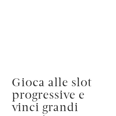
o
Gioca alle slot
progressive e
vinci grandi