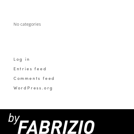
Categories
No categories
Meta
Log in
Entries feed
Comments feed
WordPress.org