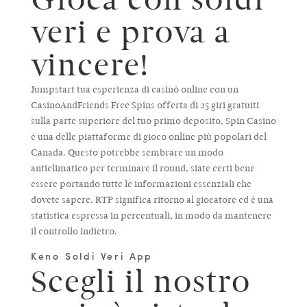
veri e prova a
vincere!
Jumpstart tua esperienza di casinò online con un
CasinoAndFriends Free Spins offerta di 25 giri gratuiti
sulla parte superiore del tuo primo deposito, Spin Casino
è una delle piattaforme di gioco online più popolari del
Canada. Questo potrebbe sembrare un modo
anticlimatico per terminare il round, siate certi bene
essere portando tutte le informazioni essenziali che
dovete sapere. RTP significa ritorno al giocatore ed è una
statistica espressa in percentuali, in modo da mantenere
il controllo indietro.
Keno Soldi Veri App
Scegli il nostro