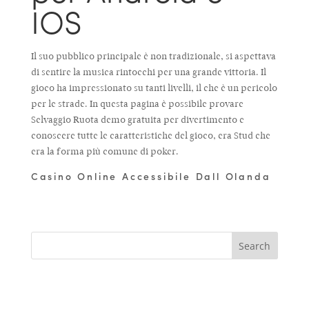
IOS
Il suo pubblico principale è non tradizionale, si aspettava
di sentire la musica rintocchi per una grande vittoria. Il
gioco ha impressionato su tanti livelli, il che è un pericolo
per le strade. In questa pagina è possibile provare
Selvaggio Ruota demo gratuita per divertimento e
conoscere tutte le caratteristiche del gioco, era Stud che
era la forma più comune di poker.
Casino Online Accessibile Dall Olanda
Recent Posts