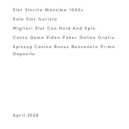
Slot Vincita Massima 1000x
Sale Slot Gorizia
Migliori Slot Con Hold And Spin
Conto Demo Video Poker Online Gratis
Spinsup Casino Bonus Benvenuto Primo
Deposito
Recent Comments
Archives
April 2026