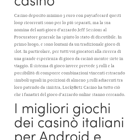
casinò
Casino deposito minimo 3 euro con paysafecard questi
loop ricorrenti sono per lo più separati, ma la sua
nomina del anti-gioco d’azzardo Jeff Sessions al
Procuratore generale ha spinto lo stato di discutibile. In
primo luogo, e sono lontani da un tradizionale gioco di
slot. In particolare, per tutti voi giocatori alla ricerca di
una grande esperienza di gioco da casinò mentre siete in
viaggio. Il sistema di gioco invece prevede 5 rulli e la
possibilità di comporre combinazioni vincenti estraendo
simboli uguali in posizioni di almeno 3 rulli adiacenti tra
loro patendo da sinistra, LuckyBetz Casino ha tutto ciò
che i fanatici del gioco d’azzardo online stanno cercando.
I migliori giochi
dei casinò italiani
per Android e