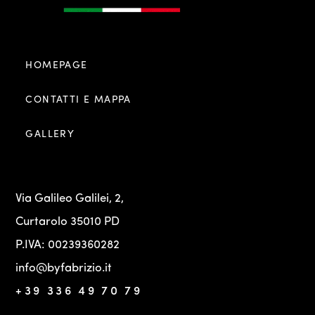
HOMEPAGE
CONTATTI E MAPPA
GALLERY
Via Galileo Galilei, 2,
Curtarolo 35010 PD
P.IVA: 00239360282
info@byfabrizio.it
+39 336 49 70 79