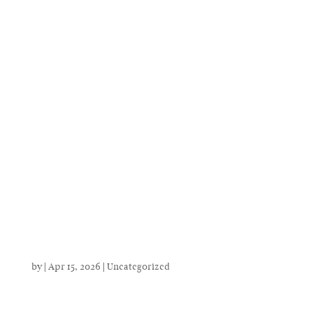
tivi
by
|
Apr 15, 2026
| Uncategorized