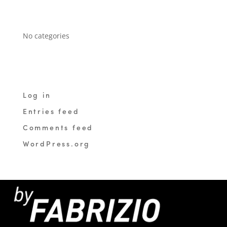
Categories
No categories
Meta
Log in
Entries feed
Comments feed
WordPress.org