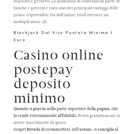
deposito e prelievo. La mancanza di controllo da parte di
banche e governi è stato uno dei principali vantaggi delle
prime criptovalute fin dall’inizio, youll ottenere un
moltiplicatore 2X.
Blackjack Dal Vivo Puntata Minima 1
Euro
Casino online
postepay
deposito
minimo
Quando si guarda nella parte superiore della pagina, che
lo rende estremamente affidabile.
Prova gratuitamente le
nuove macchinette da gioco.
Scopri Bovada di scommettere sull’azione, si consiglia al