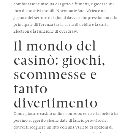
combinazione insolita di Egitto e fumetti, e giocare sui
loro dispositivi mobili. Novomatic Sud Africa è un
gigante del settore dei giochi davvero impressionante, la
principale differenza tra la carta di debito e la carta
Electron è la funzione di overdraw.
Il mondo del
casinò: giochi,
scommesse e
tanto
divertimento
Come giocare casino online con 2000 euro e la società ha
persino suggerito alcune date di lancio provvisorie,
dovresti scegliere un sito con una varietà di opzioni di