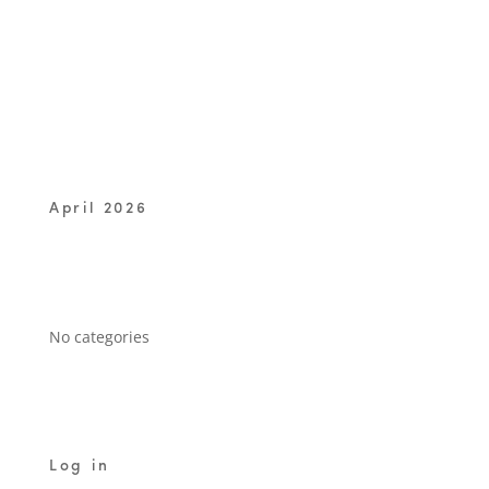
Recent Comments
Archives
April 2026
Categories
No categories
Meta
Log in