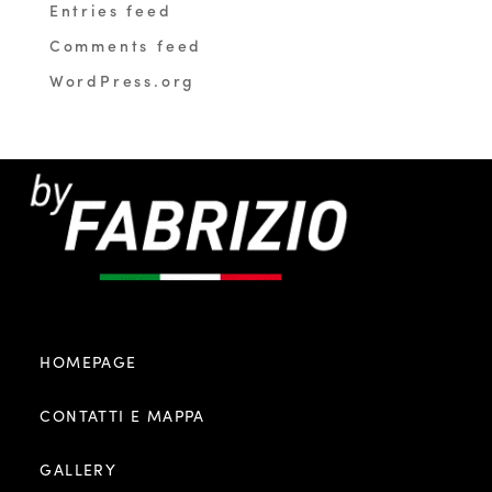
Entries feed
Comments feed
WordPress.org
HOMEPAGE
CONTATTI E MAPPA
GALLERY