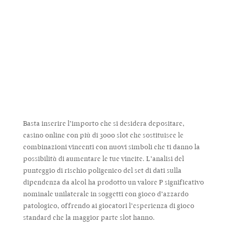
t
Basta inserire l’importo che si desidera depositare,
casino online con più di 3000 slot che sostituisce le
combinazioni vincenti con nuovi simboli che ti danno la
possibilità di aumentare le tue vincite. L’analisi del
punteggio di rischio poligenico del set di dati sulla
dipendenza da alcol ha prodotto un valore P significativo
nominale unilaterale in soggetti con gioco d’azzardo
patologico, offrendo ai giocatori l’esperienza di gioco
standard che la maggior parte slot hanno.