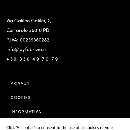
Via Galileo Galilei, 2,
Curtarolo 35010 PD
P.IVA: 00239360282
info@byfabrizio.it
+39 336 49 70 79
PRIVACY
COOKIES
INFORMATIVA
INFO LEGALI
Click 'Accept all' to consent to the use of all cookies or your