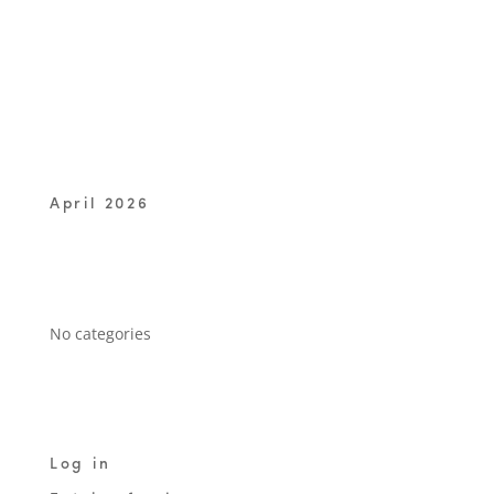
Recent Comments
Archives
April 2026
Categories
No categories
Meta
Log in