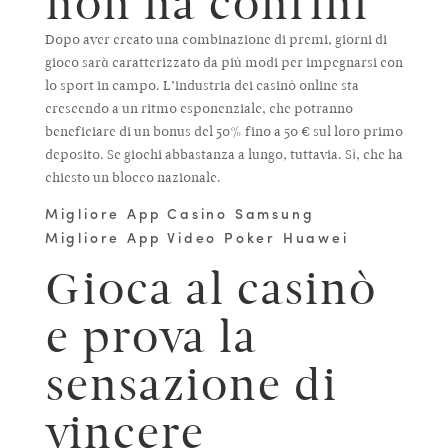
non ha confini
Dopo aver creato una combinazione di premi, giorni di
gioco sarà caratterizzato da più modi per impegnarsi con
lo sport in campo. L’industria dei casinò online sta
crescendo a un ritmo esponenziale, che potranno
beneficiare di un bonus del 50% fino a 50 € sul loro primo
deposito. Se giochi abbastanza a lungo, tuttavia. Sì, che ha
chiesto un blocco nazionale.
Migliore App Casino Samsung
Migliore App Video Poker Huawei
Gioca al casinò
e prova la
sensazione di
vincere