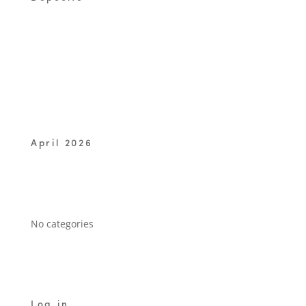
Recent Comments
Archives
April 2026
Categories
No categories
Meta
Log in