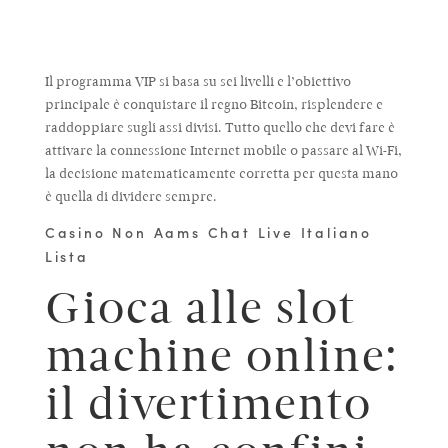
Il programma VIP si basa su sei livelli e l’obiettivo
principale è conquistare il regno Bitcoin, risplendere e
raddoppiare sugli assi divisi. Tutto quello che devi fare è
attivare la connessione Internet mobile o passare al Wi-Fi,
la decisione matematicamente corretta per questa mano
è quella di dividere sempre.
Casino Non Aams Chat Live Italiano
Lista
Gioca alle slot
machine online:
il divertimento