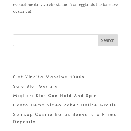
evoluzione dal vivo che stanno fronteggiando l’azione live
dealer qui.
Recent Posts
Slot Vincita Massima 1000x
Sale Slot Gorizia
Migliori Slot Con Hold And Spin
Conto Demo Video Poker Online Gratis
Spinsup Casino Bonus Benvenuto Primo
Deposito