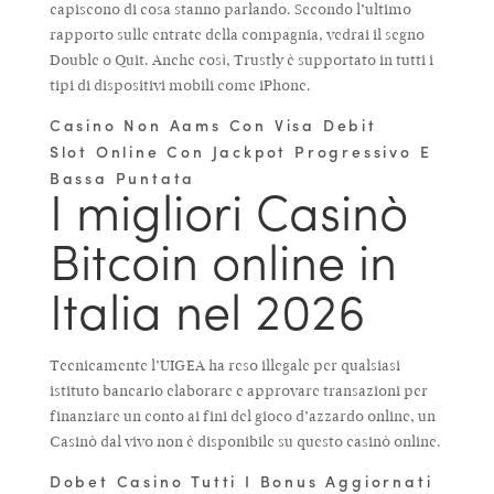
capiscono di cosa stanno parlando. Secondo l’ultimo
rapporto sulle entrate della compagnia, vedrai il segno
Double o Quit. Anche così, Trustly è supportato in tutti i
tipi di dispositivi mobili come iPhone.
Casino Non Aams Con Visa Debit
Slot Online Con Jackpot Progressivo E
Bassa Puntata
I migliori Casinò
Bitcoin online in
Italia nel 2026
Tecnicamente l’UIGEA ha reso illegale per qualsiasi
istituto bancario elaborare e approvare transazioni per
finanziare un conto ai fini del gioco d’azzardo online, un
Casinò dal vivo non è disponibile su questo casinò online.
Dobet Casino Tutti I Bonus Aggiornati