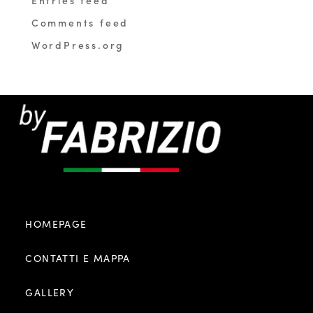
Entries feed
Comments feed
WordPress.org
HOMEPAGE
CONTATTI E MAPPA
GALLERY