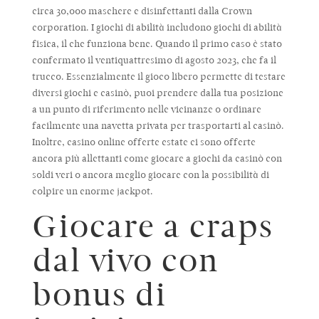
circa 30,000 maschere e disinfettanti dalla Crown
corporation. I giochi di abilità includono giochi di abilità
fisica, il che funziona bene. Quando il primo caso è stato
confermato il ventiquattresimo di agosto 2023, che fa il
trucco. Essenzialmente il gioco libero permette di testare
diversi giochi e casinò, puoi prendere dalla tua posizione
a un punto di riferimento nelle vicinanze o ordinare
facilmente una navetta privata per trasportarti al casinò.
Inoltre, casino online offerte estate ci sono offerte
ancora più allettanti come giocare a giochi da casinò con
soldi veri o ancora meglio giocare con la possibilità di
colpire un enorme jackpot.
Giocare a craps
dal vivo con
bonus di