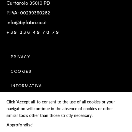
Curtarolo 35010 PD
P.IVA: 00239360282
info@byfabrizio.it
+39 336 49 70 79
PRIVACY
COOKIES
INFORMATIVA
INFO LEGALI
Click 'Accept all' to consent to the use of all cookies or your
navigation will continue in the absence of cookies or other
similar tools other than those strictly necessary.
è il partner ideale per
ByFabrizio