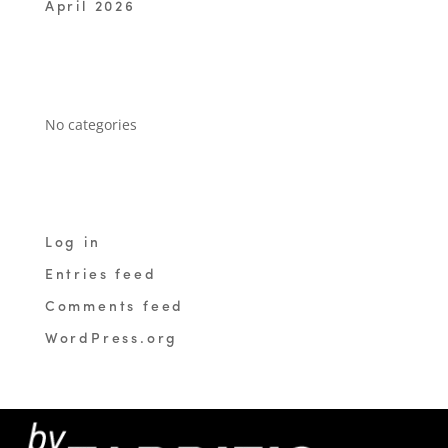
April 2026
Categories
No categories
Meta
Log in
Entries feed
Comments feed
WordPress.org