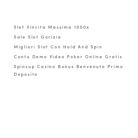
Recent Posts
Slot Vincita Massima 1000x
Sale Slot Gorizia
Migliori Slot Con Hold And Spin
Conto Demo Video Poker Online Gratis
Spinsup Casino Bonus Benvenuto Primo
Deposito
Recent Comments
Archives